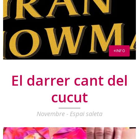
+INFO
El darrer cant del
cucut
Novembre - Espai saleta