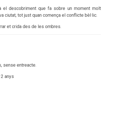
erà el descobriment que fa sobre un moment molt
 ciutat, tot just quan comença el conflicte bèl·lic.
rar et crida des de les ombres.
, sense entreacte.
12 anys