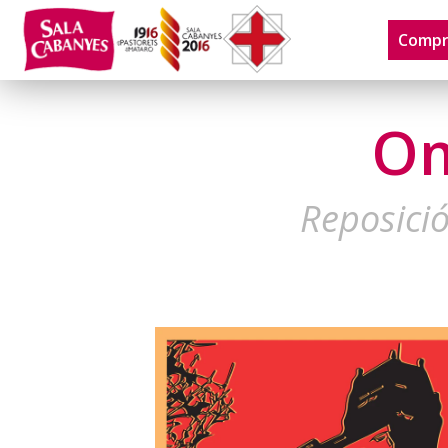
Compr
Om
Reposició