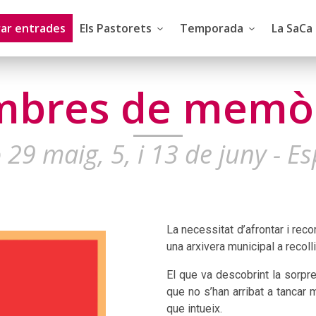
ar entrades
Els Pastorets
Temporada
La SaCa
bres de memò
 29 maig, 5, i 13 de juny - Es
La necessitat d’afrontar i reco
una arxivera municipal a recoll
El que va descobrint la sorpre
que no s’han arribat a tancar 
que intueix.