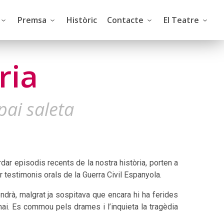
Premsa
Històric
Contacte
El Teatre
ria
pai saleta
rdar episodis recents de la nostra història, porten a
ir testimonis orals de la Guerra Civil Espanyola.
ndrà, malgrat ja sospitava que encara hi ha ferides
mai. Es commou pels drames i l’inquieta la tragèdia